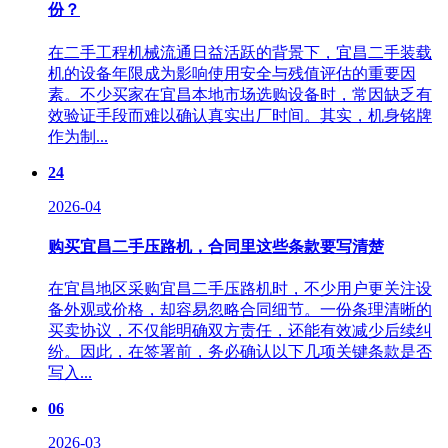
份？
在二手工程机械流通日益活跃的背景下，宜昌二手装载
机的设备年限成为影响使用安全与残值评估的重要因
素。不少买家在宜昌本地市场选购设备时，常因缺乏有
效验证手段而难以确认真实出厂时间。其实，机身铭牌
作为制...
24
2026-04
购买宜昌二手压路机，合同里这些条款要写清楚
在宜昌地区采购宜昌二手压路机时，不少用户更关注设
备外观或价格，却容易忽略合同细节。一份条理清晰的
买卖协议，不仅能明确双方责任，还能有效减少后续纠
纷。因此，在签署前，务必确认以下几项关键条款是否
写入...
06
2026-03