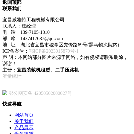
返回顶部
联系我们
宜昌威雅特工程机械有限公司
联系人：焦经理
电 话：139-7105-1810
邮 箱：1437417687@qq.com
地 址：湖北省宜昌市猇亭区先锋路69号(黑马物流院内)
ICP备案号：
鄂ICP备2023015870号-1
声 明：本网站部分图片来源于网络，如有侵权请联系删除，
谢谢！
主营：
宜昌装载机租赁
、
二手压路机
流量统计
鄂公网安备 42050502000027号
快速导航
网站首页
关于我们
产品展示
设备租赁