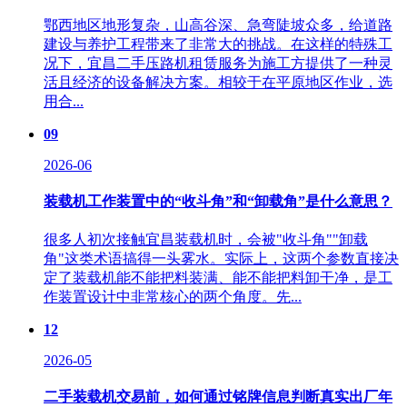
鄂西地区地形复杂，山高谷深、急弯陡坡众多，给道路
建设与养护工程带来了非常大的挑战。在这样的特殊工
况下，宜昌二手压路机租赁服务为施工方提供了一种灵
活且经济的设备解决方案。相较于在平原地区作业，选
用合...
09
2026-06
装载机工作装置中的“收斗角”和“卸载角”是什么意思？
很多人初次接触宜昌装载机时，会被"收斗角""卸载
角"这类术语搞得一头雾水。实际上，这两个参数直接决
定了装载机能不能把料装满、能不能把料卸干净，是工
作装置设计中非常核心的两个角度。先...
12
2026-05
二手装载机交易前，如何通过铭牌信息判断真实出厂年