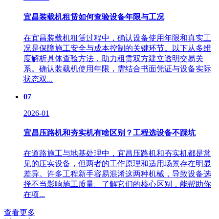
宜昌装载机租赁如何查验设备年限与工况
在宜昌装载机租赁过程中，确认设备使用年限和真实工
况是保障施工安全与成本控制的关键环节。以下从多维
度解析具体查验方法，助力租赁双方建立透明交易关
系。确认装载机使用年限，需结合书面凭证与设备实际
状态双...
07
2026-01
宜昌压路机和夯实机有啥区别？工程选设备不踩坑
在道路施工与地基处理中，宜昌压路机和夯实机都是常
见的压实设备，但两者的工作原理和适用场景存在明显
差异。许多工程新手容易混淆这两种机械，导致设备选
择不当影响施工质量。了解它们的核心区别，能帮助你
在项...
查看更多