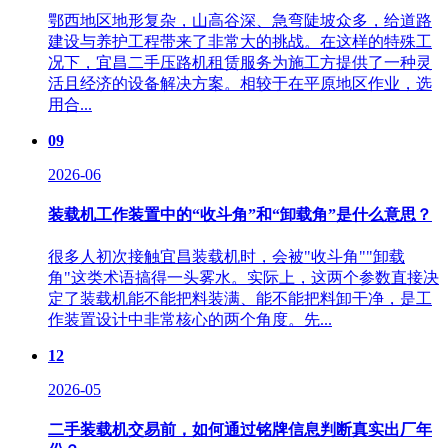
鄂西地区地形复杂，山高谷深、急弯陡坡众多，给道路
建设与养护工程带来了非常大的挑战。在这样的特殊工
况下，宜昌二手压路机租赁服务为施工方提供了一种灵
活且经济的设备解决方案。相较于在平原地区作业，选
用合...
09
2026-06
装载机工作装置中的“收斗角”和“卸载角”是什么意思？
很多人初次接触宜昌装载机时，会被"收斗角""卸载
角"这类术语搞得一头雾水。实际上，这两个参数直接决
定了装载机能不能把料装满、能不能把料卸干净，是工
作装置设计中非常核心的两个角度。先...
12
2026-05
二手装载机交易前，如何通过铭牌信息判断真实出厂年