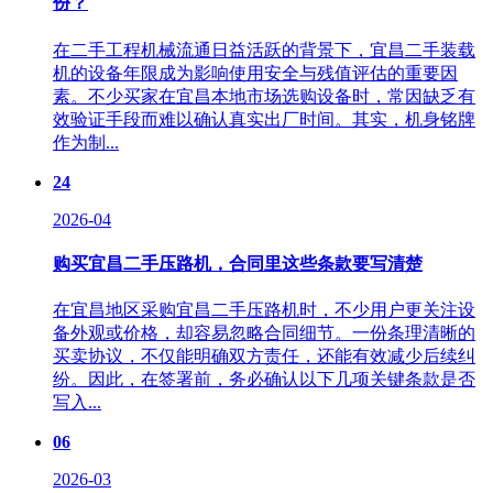
份？
在二手工程机械流通日益活跃的背景下，宜昌二手装载
机的设备年限成为影响使用安全与残值评估的重要因
素。不少买家在宜昌本地市场选购设备时，常因缺乏有
效验证手段而难以确认真实出厂时间。其实，机身铭牌
作为制...
24
2026-04
购买宜昌二手压路机，合同里这些条款要写清楚
在宜昌地区采购宜昌二手压路机时，不少用户更关注设
备外观或价格，却容易忽略合同细节。一份条理清晰的
买卖协议，不仅能明确双方责任，还能有效减少后续纠
纷。因此，在签署前，务必确认以下几项关键条款是否
写入...
06
2026-03