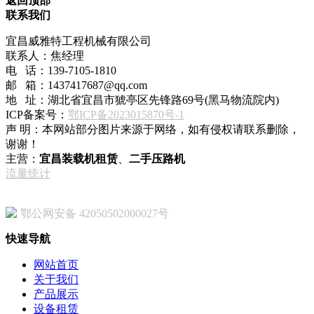
返回顶部
联系我们
宜昌威雅特工程机械有限公司
联系人：焦经理
电 话：139-7105-1810
邮 箱：1437417687@qq.com
地 址：湖北省宜昌市猇亭区先锋路69号(黑马物流院内)
ICP备案号：
鄂ICP备2023015870号-1
声 明：本网站部分图片来源于网络，如有侵权请联系删除，
谢谢！
主营：
宜昌装载机租赁
、
二手压路机
流量统计
鄂公网安备 42050502000027号
快速导航
网站首页
关于我们
产品展示
设备租赁